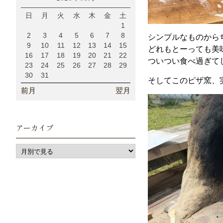
日
月
火
水
木
金
土
1
2
3
4
5
6
7
8
シンプルなものから
9
10
11
12
13
14
15
どれもとーっても美
16
17
18
19
20
21
22
ついつい食べ過ぎて
23
24
25
26
27
28
29
30
31
そしてこのピザ窯、
前月
翌月
アーカイブ