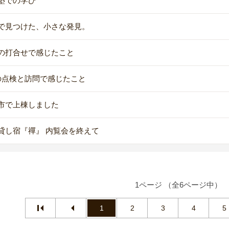
塾での学び
で見つけた、小さな発見。
の打合せで感じたこと
の点検と訪問で感じたこと
市で上棟しました
貸し宿『禪』 内覧会を終えて
1ページ （全6ページ中）
1
2
3
4
5