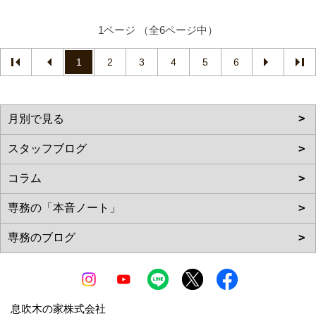
1ページ （全6ページ中）
1
2
3
4
5
6
息吹木の家株式会社